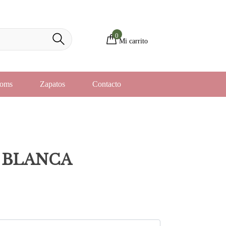
0
Mi carrito
toms
Zapatos
Contacto
 BLANCA