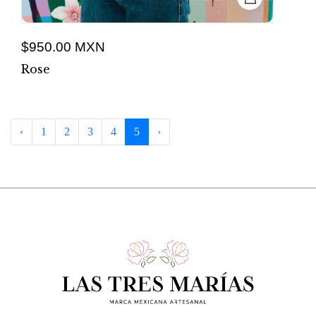
$950.00 MXN
Rose
‹
1
2
3
4
5
›